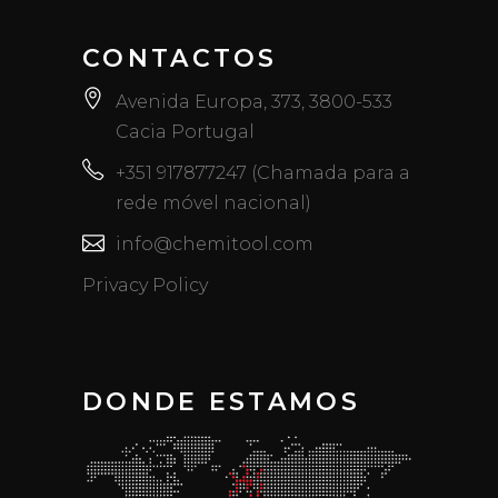
CONTACTOS
Avenida Europa, 373, 3800-533
Cacia Portugal
+351 917877247 (Chamada para a
rede móvel nacional)
info@chemitool.com
Privacy Policy
DONDE ESTAMOS