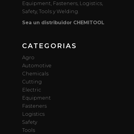
Equipment, Fasteners, Logistics,
Safety, Tools y Welding.
Sea un distribuidor CHEMITOOL
CATEGORIAS
Agro
Automotive
Chemicals
Cutting
Electric
Equipment
Fasteners
Logistics
Safety
Tools