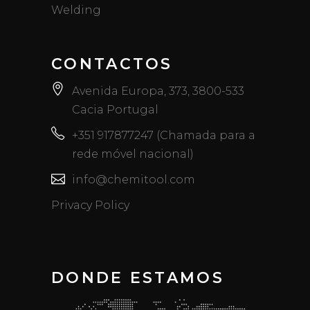
Welding
CONTACTOS
Avenida Europa, 373, 3800-533
Cacia Portugal
+351 917877247 (Chamada para a
rede móvel nacional)
info@chemitool.com
Privacy Policy
DONDE ESTAMOS