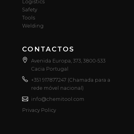
Logistics
Safety
Tools
Welding
CONTACTOS
Avenida Europa, 373, 3800-533
Cacia Portugal
+351 917877247 (Chamada para a
rede móvel nacional)
info@chemitool.com
Privacy Policy