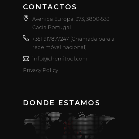
CONTACTOS
Avenida Europa, 373, 3800-533
Cacia Portugal
+351 917877247 (Chamada para a
rede móvel nacional)
info@chemitool.com
Privacy Policy
DONDE ESTAMOS