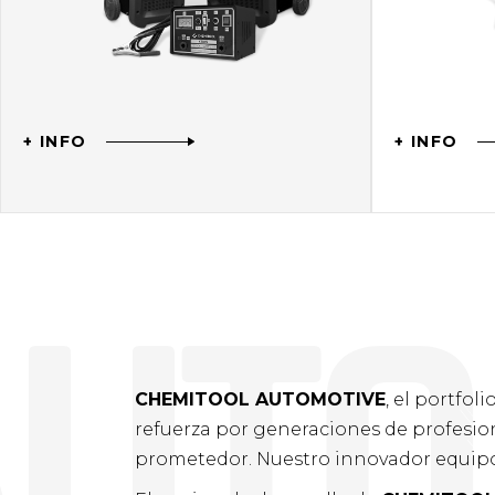
+ INFO
+ INFO
A
U
T
O
CHEMITOOL AUTOMOTIVE
, el portfol
refuerza por generaciones de profesio
prometedor. Nuestro innovador equipo 