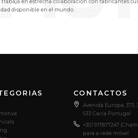
L
trabaja en estrecha colaboración con fabricantes c
lidad disponible en el mundo.
TEGORIAS
CONTACTOS
Avenida Europa, 373,
motive
533 Cacia Portugal
icals
+351 917877247 (Cha
ing
para a rede móvel