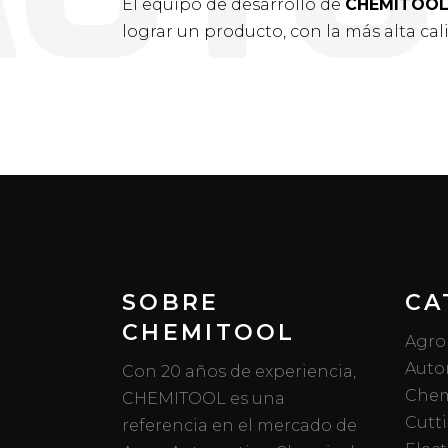
El equipo de desarrollo de
CHEMITOO
lograr un producto, con la más alta ca
SOBRE
CA
CHEMITOOL
Agro
Auto
Con 20 años de experiencia,
Chem
CHEMITOOL es una
Cutt
referencia en el mercado de