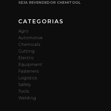
SEJA REVENDEDOR CHEMITOOL
CATEGORIAS
Agro
Automotive
Chemicals
Cutting
Electric
Equipment
Fasteners
Logistics
Safety
Tools
Welding