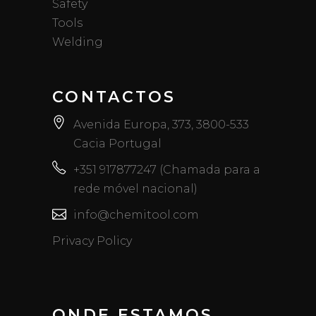
Safety
Tools
Welding
CONTACTOS
Avenida Europa, 373, 3800-533
Cacia Portugal
+351 917877247 (Chamada para a
rede móvel nacional)
info@chemitool.com
Privacy Policy
ONDE ESTAMOS