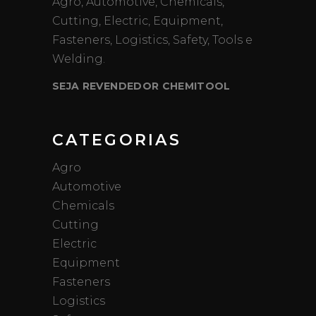
Agro, Automotive, Chemicals,
Cutting, Electric, Equipment,
Fasteners, Logistics, Safety, Tools e
Welding.
SEJA REVENDEDOR CHEMITOOL
CATEGORIAS
Agro
Automotive
Chemicals
Cutting
Electric
Equipment
Fasteners
Logistics