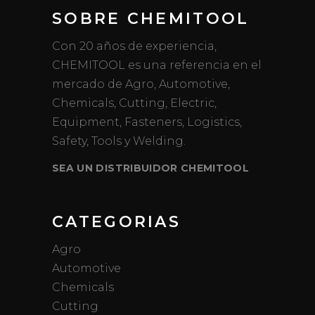
SOBRE CHEMITOOL
Con 20 años de experiencia,
CHEMITOOL es una referencia en el
mercado de Agro, Automotive,
Chemicals, Cutting, Electric,
Equipment, Fasteners, Logistics,
Safety, Tools y Welding.
SEA UN DISTRIBUIDOR CHEMITOOL
CATEGORIAS
Agro
Automotive
Chemicals
Cutting