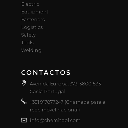
Electric
Equipment
Fasteners
Logistics
Safety
Tools
Welding
CONTACTOS
Avenida Europa, 373, 3800-533
Cacia Portugal
+351 917877247 (Chamada para a
rede móvel nacional)
info@chemitool.com