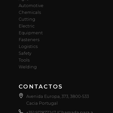
Automotive
Chemicals
Cutting
Electric
Equipment
Fasteners
Logistics
Safety
Tools
Welding
CONTACTOS
Avenida Europa, 373, 3800-533
Cacia Portugal
+351 917877247 (Chamada para a