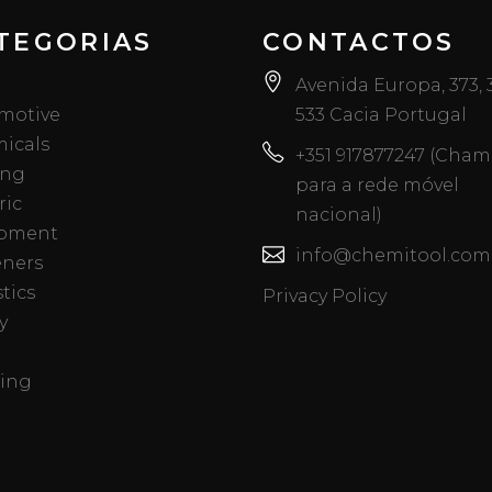
TEGORIAS
CONTACTOS
Avenida Europa, 373,
motive
533 Cacia Portugal
icals
+351 917877247 (Cha
ing
para a rede móvel
ric
nacional)
pment
info@chemitool.com
eners
tics
Privacy Policy
y
ing