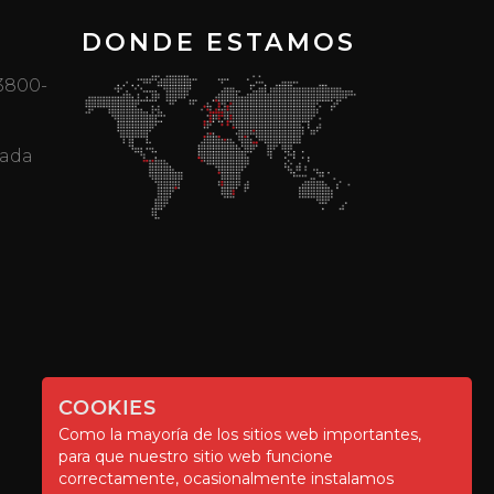
DONDE ESTAMOS
 3800-
mada
COOKIES
Como la mayoría de los sitios web importantes,
para que nuestro sitio web funcione
correctamente, ocasionalmente instalamos