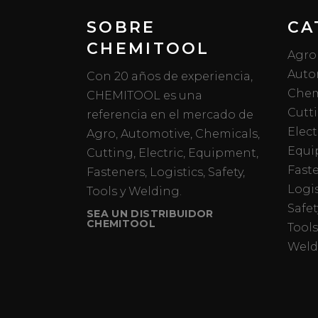
SOBRE
CA
CHEMITOOL
Agro
Auto
Con 20 años de experiencia,
Chem
CHEMITOOL es una
Cutt
referencia en el mercado de
Elect
Agro, Automotive, Chemicals,
Equi
Cutting, Electric, Equipment,
Fast
Fasteners, Logistics, Safety,
Logis
Tools y Welding.
Safet
SEA UN DISTRIBUIDOR
CHEMITOOL
Tools
Weld