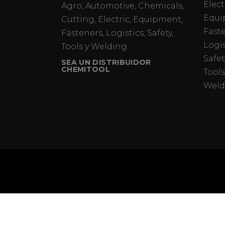
Elect
Agro, Automotive, Chemicals,
Equi
Cutting, Electric, Equipment,
Fast
Fasteners, Logistics, Safety,
Logis
Tools y Welding.
Safet
SEA UN DISTRIBUIDOR
CHEMITOOL
Tools
Weld