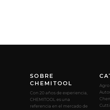
SOBRE
CA
CHEMITOOL
Agro
Auto
Con 20 años de experiencia,
Chem
CHEMITOOL es una
Cutt
referencia en el mercado de