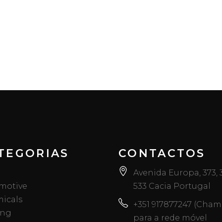
TEGORIAS
CONTACTOS
Avenida Europa, 373,
motive
533 Cacia Portugal
icals
+351 917877247 (Cha
ing
para a rede móvel