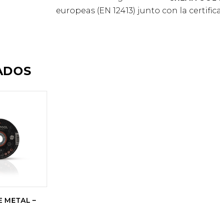
europeas (EN 12413) junto con la certific
ADOS
R
S
E METAL –