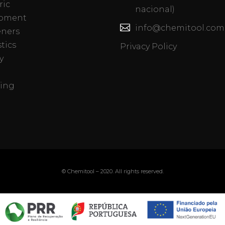
ric
nacional)
pment
info@chemitool.com
eners
tics
Privacy Policy
y
ing
© Chemitool – 2020. All rights reserved.