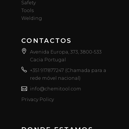
Safety
Tools
Welding
CONTACTOS
Avenida Europa, 373, 3800-533
Cacia Portugal
+351 917877247 (Chamada para a
rede móvel nacional)
info@chemitool.com
Privacy Policy