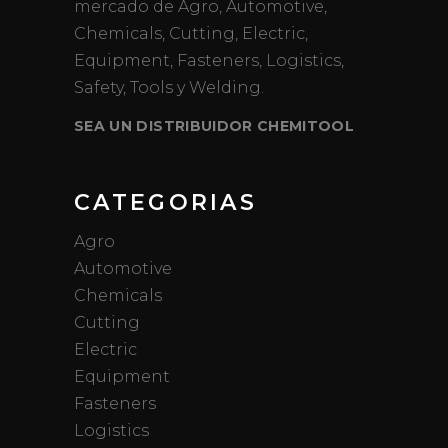
mercado de Agro, Automotive,
Chemicals, Cutting, Electric,
Equipment, Fasteners, Logistics,
Safety, Tools y Welding.
SEA UN DISTRIBUIDOR CHEMITOOL
CATEGORIAS
Agro
Automotive
Chemicals
Cutting
Electric
Equipment
Fasteners
Logistics