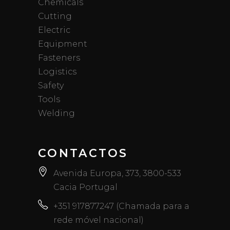
Chemicals
Cutting
Electric
Equipment
Fasteners
Logistics
Safety
Tools
Welding
CONTACTOS
Avenida Europa, 373, 3800-533
Cacia Portugal
+351 917877247 (Chamada para a
rede móvel nacional)