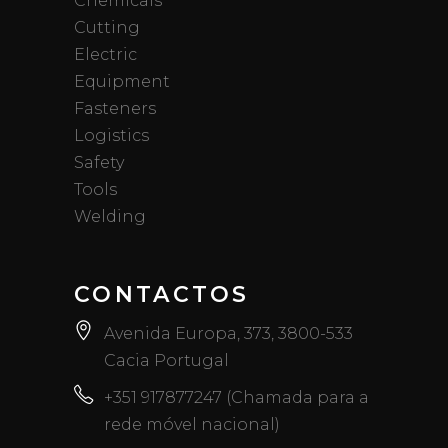
Chemicals
Cutting
Electric
Equipment
Fasteners
Logistics
Safety
Tools
Welding
CONTACTOS
Avenida Europa, 373, 3800-533
Cacia Portugal
+351 917877247 (Chamada para a
rede móvel nacional)