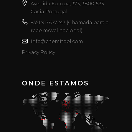
Avenida Europa, 373, 3800-533
Cacia Portugal
+351 917877247 (Chamada para a
rede móvel nacional)
info@chemitool.com
Privacy Policy
ONDE ESTAMOS