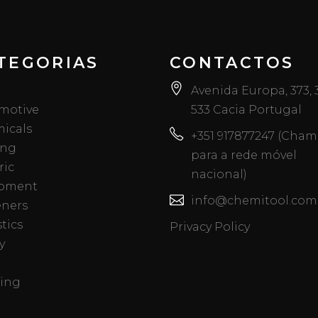
TEGORIAS
CONTACTOS
Avenida Europa, 373,
motive
533 Cacia Portugal
icals
+351 917877247 (Cha
ing
para a rede móvel
ric
nacional)
pment
info@chemitool.com
eners
tics
Privacy Policy
y
ing