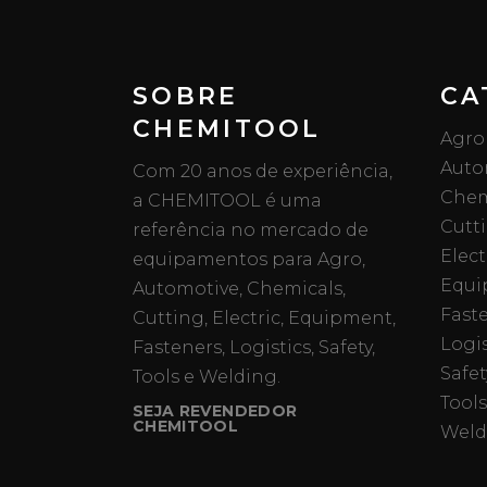
SOBRE
CA
CHEMITOOL
Agro
Auto
Com 20 anos de experiência,
Chem
a CHEMITOOL é uma
Cutt
referência no mercado de
Elect
equipamentos para Agro,
Equi
Automotive, Chemicals,
Fast
Cutting, Electric, Equipment,
Logis
Fasteners, Logistics, Safety,
Safet
Tools e Welding.
Tools
SEJA REVENDEDOR
CHEMITOOL
Weld