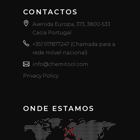
CONTACTOS
Avenida Europa, 373, 3800-533
Cacia Portugal
+351 917877247 (Chamada para a
rede móvel nacional)
info@chemitool.com
Privacy Policy
ONDE ESTAMOS