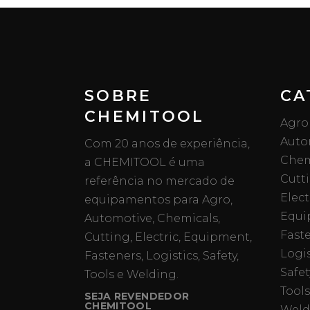
SOBRE
CA
CHEMITOOL
Agro
Auto
Com 20 anos de experiência,
Chem
a CHEMITOOL é uma
Cutt
referência no mercado de
Elect
equipamentos para Agro,
Equi
Automotive, Chemicals,
Fast
Cutting, Electric, Equipment,
Logis
Fasteners, Logistics, Safety,
Safet
Tools e Welding.
Tools
SEJA REVENDEDOR
CHEMITOOL
Weld