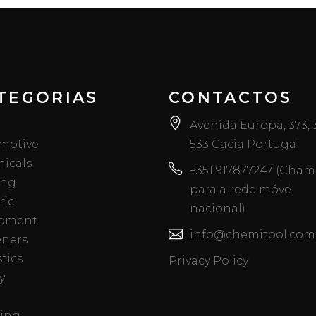
TEGORIAS
CONTACTOS
Avenida Europa, 373,
motive
533 Cacia Portugal
icals
+351 917877247 (Cha
ing
para a rede móvel
ric
nacional)
pment
info@chemitool.com
eners
tics
Privacy Policy
y
ing