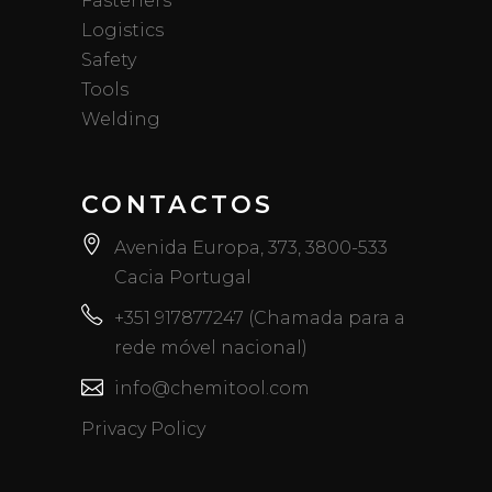
Fasteners
Logistics
Safety
Tools
Welding
CONTACTOS
Avenida Europa, 373, 3800-533
Cacia Portugal
+351 917877247 (Chamada para a
rede móvel nacional)
info@chemitool.com
Privacy Policy