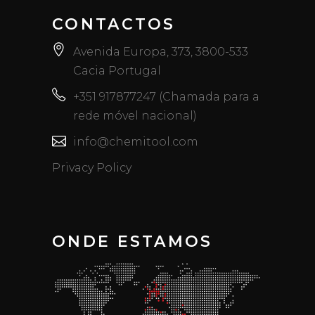
CONTACTOS
Avenida Europa, 373, 3800-533
Cacia Portugal
+351 917877247 (Chamada para a
rede móvel nacional)
info@chemitool.com
Privacy Policy
ONDE ESTAMOS