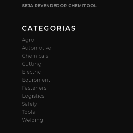
SEJA REVENDEDOR CHEMITOOL
CATEGORIAS
Agro
Automotive
Chemicals
Cutting
Electric
Equipment
Fasteners
Logistics
Safety
Tools
Welding