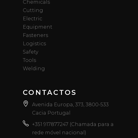
Chemicals
Cutting
Electric
Equipment
Fasteners
Logistics
Safety
Tools
Welding
CONTACTOS
Avenida Europa, 373, 3800-533
Cacia Portugal
+351 917877247 (Chamada para a
rede móvel nacional)