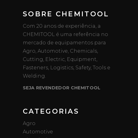
SOBRE CHEMITOOL
Com 20 anos de experiência, a
CHEMITOOL é uma referência no
mercado de equipamentos para
Agro, Automotive, Chemicals,
Cutting, Electric, Equipment,
Fasteners, Logistics, Safety, Tools e
Welding.
SEJA REVENDEDOR CHEMITOOL
CATEGORIAS
Agro
Automotive