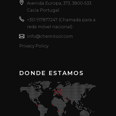
Avenida Europa, 373, 3800-533
Cacia Portugal
+351 917877247 (Chamada para a
rede móvel nacional)
info@chemitool.com
Privacy Policy
DONDE ESTAMOS