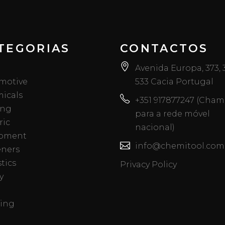
TEGORIAS
CONTACTOS
Avenida Europa, 373,
motive
533 Cacia Portugal
icals
+351 917877247 (Cha
ing
para a rede móvel
ric
nacional)
pment
info@chemitool.com
eners
tics
Privacy Policy
y
ing