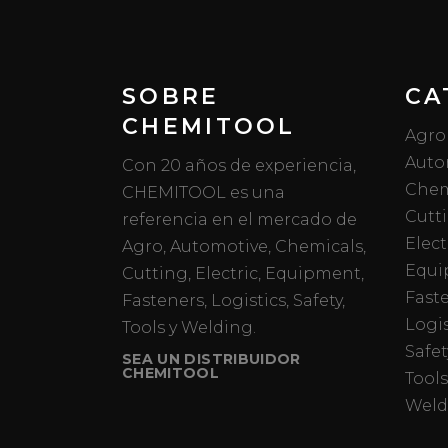
SOBRE
CA
CHEMITOOL
Agro
Auto
Con 20 años de experiencia,
Chem
CHEMITOOL es una
Cutt
referencia en el mercado de
Elect
Agro, Automotive, Chemicals,
Equi
Cutting, Electric, Equipment,
Fast
Fasteners, Logistics, Safety,
Logis
Tools y Welding.
Safet
SEA UN DISTRIBUIDOR
CHEMITOOL
Tools
Weld