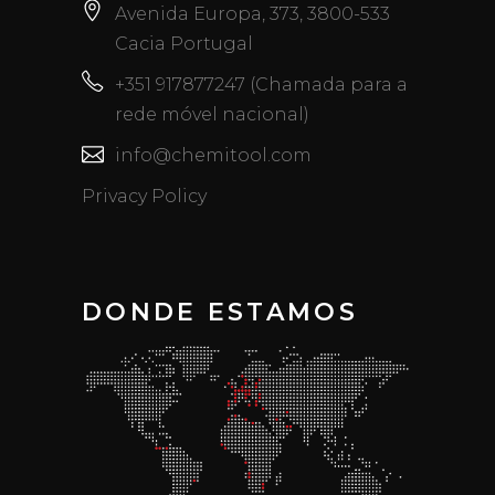
Avenida Europa, 373, 3800-533
Cacia Portugal
+351 917877247 (Chamada para a
rede móvel nacional)
info@chemitool.com
Privacy Policy
DONDE ESTAMOS