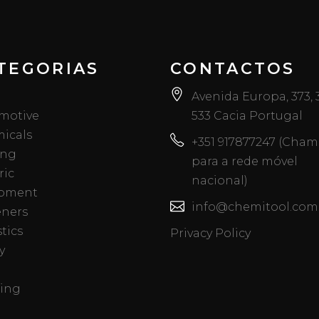
TEGORIAS
CONTACTOS
Avenida Europa, 373,
motive
533 Cacia Portugal
icals
+351 917877247 (Cha
ing
para a rede móvel
ric
nacional)
pment
info@chemitool.com
eners
tics
Privacy Policy
y
ing