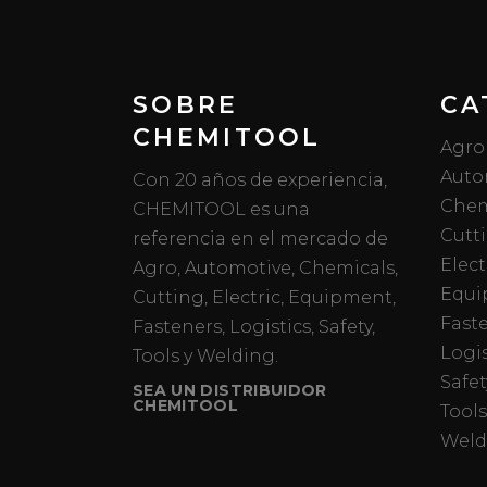
SOBRE
CA
CHEMITOOL
Agro
Auto
Con 20 años de experiencia,
Chem
CHEMITOOL es una
Cutt
referencia en el mercado de
Elect
Agro, Automotive, Chemicals,
Equi
Cutting, Electric, Equipment,
Fast
Fasteners, Logistics, Safety,
Logis
Tools y Welding.
Safet
SEA UN DISTRIBUIDOR
CHEMITOOL
Tools
Weld