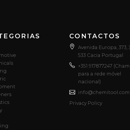
TEGORIAS
CONTACTOS
Avenida Europa, 373,
motive
533 Cacia Portugal
icals
+351 917877247 (Cha
ing
para a rede móvel
ric
nacional)
pment
info@chemitool.com
eners
tics
Privacy Policy
y
ing