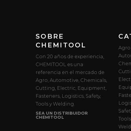
SOBRE
CA
CHEMITOOL
Agro
Auto
Con 20 años de experiencia,
Chem
CHEMITOOL es una
Cutt
referencia en el mercado de
Elect
Agro, Automotive, Chemicals,
Equi
Cutting, Electric, Equipment,
Fast
Fasteners, Logistics, Safety,
Logis
Tools y Welding.
Safet
SEA UN DISTRIBUIDOR
CHEMITOOL
Tools
Weld