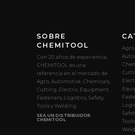
SOBRE
CA
CHEMITOOL
Agro
Auto
Con 20 años de experiencia,
Chem
CHEMITOOL es una
Cutt
referencia en el mercado de
Elect
Agro, Automotive, Chemicals,
Equi
Cutting, Electric, Equipment,
Fast
Fasteners, Logistics, Safety,
Logis
Tools y Welding.
Safet
SEA UN DISTRIBUIDOR
CHEMITOOL
Tools
Weld