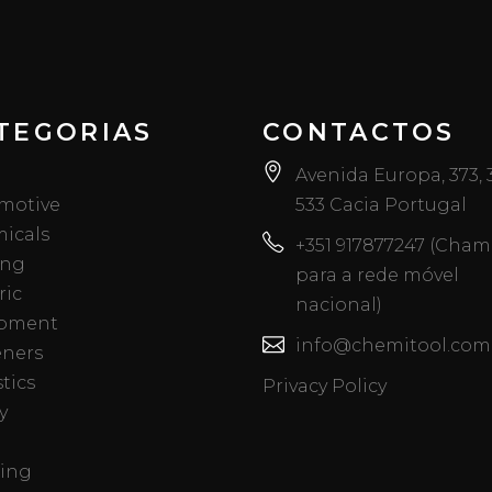
TEGORIAS
CONTACTOS
Avenida Europa, 373,
motive
533 Cacia Portugal
icals
+351 917877247 (Cha
ing
para a rede móvel
ric
nacional)
pment
info@chemitool.com
eners
tics
Privacy Policy
y
ing