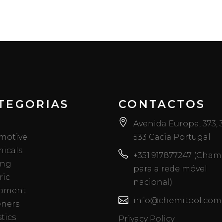
TEGORIAS
CONTACTOS
Avenida Europa, 373,
motive
533 Cacia Portugal
icals
+351 917877247 (Cha
ing
para a rede móvel
ric
nacional)
pment
info@chemitool.com
eners
tics
Privacy Policy