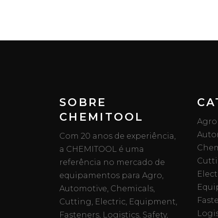
SOBRE
CA
CHEMITOOL
Agro
Auto
Com 20 anos de experiência,
Chem
a CHEMITOOL é uma
Cutt
referência no mercado de
Elect
equipamentos para Agro,
Equi
Automotive, Chemicals,
Fast
Cutting, Electric, Equipment,
Logis
Fasteners, Logistics, Safety,