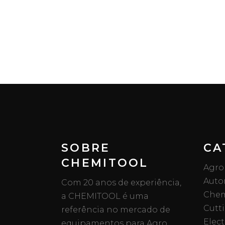
SOBRE
CA
CHEMITOOL
Agro
Auto
Com 20 anos de experiência,
Chem
a CHEMITOOL é uma
Cutt
referência no mercado de
Elect
equipamentos para Agro,