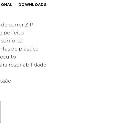
IONAL
DOWNLOADS
 de correr ZIP
e perfeito
 conforto
tas de plástico
 oculto
para respirabilidade
essão