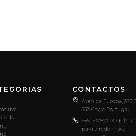
TEGORIAS
CONTACTOS
Avenida Europa, 373,
motive
533 Cacia Portugal
icals
+351 917877247 (Cha
ing
para a rede móvel
ric