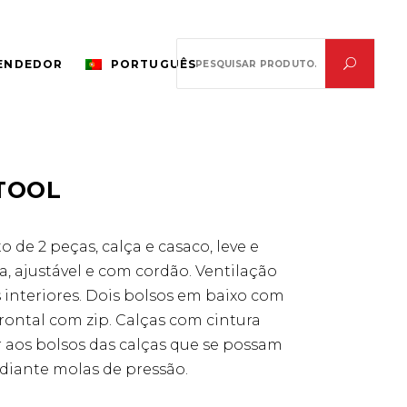
Search
VENDEDOR
PORTUGUÊS
for:
TOOL
 de 2 peças, calça e casaco, leve e
a, ajustável e com cordão. Ventilação
s interiores. Dois bolsos em baixo com
rontal com zip. Calças com cintura
er aos bolsos das calças que se possam
ediante molas de pressão.