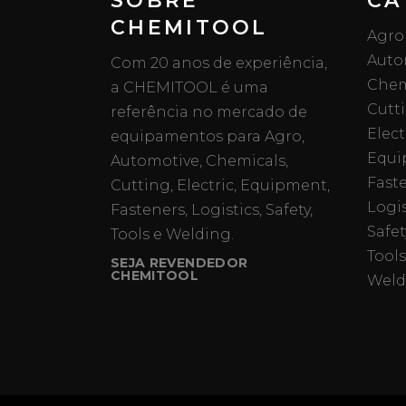
SOBRE
CA
CHEMITOOL
Agro
Auto
Com 20 anos de experiência,
Chem
a CHEMITOOL é uma
Cutt
referência no mercado de
Elect
equipamentos para Agro,
Equi
Automotive, Chemicals,
Fast
Cutting, Electric, Equipment,
Logis
Fasteners, Logistics, Safety,
Safet
Tools e Welding.
Tools
SEJA REVENDEDOR
CHEMITOOL
Weld