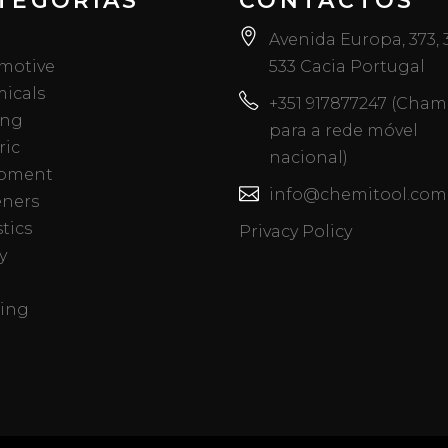
TEGORIAS
CONTACTOS
Avenida Europa, 373,
motive
533 Cacia Portugal
icals
+351 917877247 (Cha
ing
para a rede móvel
ric
nacional)
pment
info@chemitool.com
eners
tics
Privacy Policy
y
ing