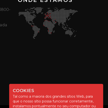
ONDE ESTAMOS
 3800-
mada
COOKIES
Tal como a maioria dos grandes sítios Web, para
que o nosso sítio possa funcionar corretamente,
instalamos pontualmente no seu computador ou