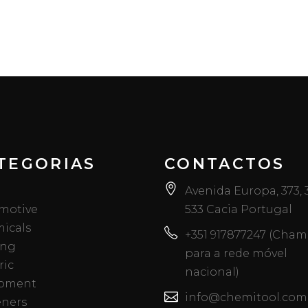
TEGORIAS
CONTACTOS
Avenida Europa, 373,
motive
533 Cacia Portugal
icals
+351 917877247 (Cha
ing
para a rede móvel
ric
nacional)
pment
info@chemitool.com
eners