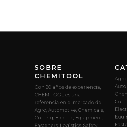
SOBRE
CA
CHEMITOOL
Agro
Auto
Con 20 años de experiencia,
Chem
CHEMITOOL es una
Cutt
referencia en el mercado de
Elect
Agro, Automotive, Chemicals,
Equi
Cutting, Electric, Equipment,
Fast
Fasteners, Logistics, Safety,