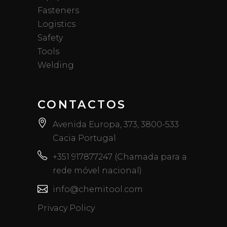
Fasteners
Logistics
Safety
Tools
Welding
CONTACTOS
Avenida Europa, 373, 3800-533
Cacia Portugal
+351 917877247 (Chamada para a
rede móvel nacional)
info@chemitool.com
Privacy Policy