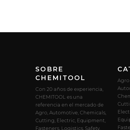
SOBRE
CA
CHEMITOOL
Agro
Auto
Con 20 años de experiencia,
Chem
CHEMITOOL es una
Cutt
referencia en el mercado de
Elect
Agro, Automotive, Chemicals,
Equi
Cutting, Electric, Equipment,
Fast
Fasteners, Logistics, Safety,