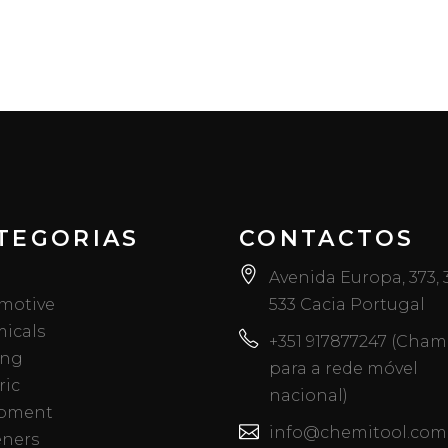
TEGORIAS
CONTACTOS
Avenida Europa, 373,
motive
533 Cacia Portugal
icals
+351 917877247 (Cha
ing
para a rede móvel
ric
nacional)
pment
info@chemitool.com
eners