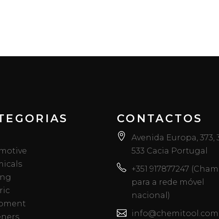
TEGORIAS
CONTACTOS
Avenida Europa, 373,
motive
533 Cacia Portugal
icals
+351 917877247 (Cha
ing
para a rede móvel
ric
nacional)
pment
info@chemitool.com
eners