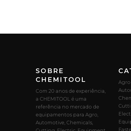
SOBRE
CA
CHEMITOOL
Agro
Auto
Com 20 anos de experiência,
Chem
a CHEMITOOL é uma
Cutt
referência no mercado de
Elect
equipamentos para Agro,
Equi
Automotive, Chemicals,
Fast
Cutting, Electric, Equipment,