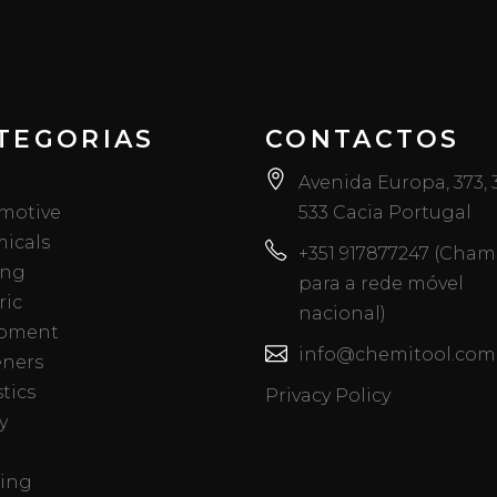
TEGORIAS
CONTACTOS
Avenida Europa, 373,
motive
533 Cacia Portugal
icals
+351 917877247 (Cha
ing
para a rede móvel
ric
nacional)
pment
info@chemitool.com
eners
tics
Privacy Policy
y
ing