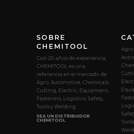
SOBRE
CA
CHEMITOOL
Agro
Auto
Con 20 años de experiencia,
Chem
CHEMITOOL es una
Cutt
referencia en el mercado de
Elect
Agro, Automotive, Chemicals,
Equi
Cutting, Electric, Equipment,
Fast
Fasteners, Logistics, Safety,
Logis
Tools y Welding.
Safet
SEA UN DISTRIBUIDOR
CHEMITOOL
Tools
Weld