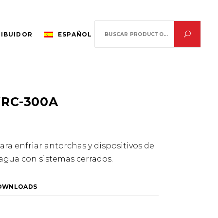
Search
RIBUIDOR
ESPAÑOL
for:
RC-300A
para enfriar antorchas y dispositivos de
 agua con sistemas cerrados.
OWNLOADS