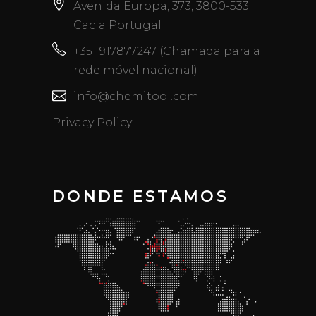
Avenida Europa, 373, 3800-533
Cacia Portugal
+351 917877247 (Chamada para a
rede móvel nacional)
info@chemitool.com
Privacy Policy
DONDE ESTAMOS