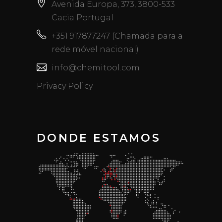
Avenida Europa, 373, 3800-533
Cacia Portugal
+351 917877247 (Chamada para a
rede móvel nacional)
info@chemitool.com
Privacy Policy
DONDE ESTAMOS