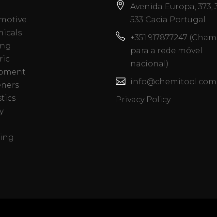
Avenida Europa, 373,
motive
533 Cacia Portugal
icals
+351 917877247 (Cha
ing
para a rede móvel
ric
nacional)
pment
info@chemitool.com
eners
tics
Privacy Policy
y
ing