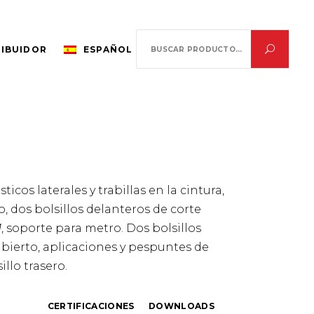
Search
RIBUIDOR
ESPAÑOL
for:
ticos laterales y trabillas en la cintura,
o, dos bolsillos delanteros de corte
M
, soporte para metro. Dos bolsillos
 abierto, aplicaciones y pespuntes de
illo trasero.
CERTIFICACIONES
DOWNLOADS