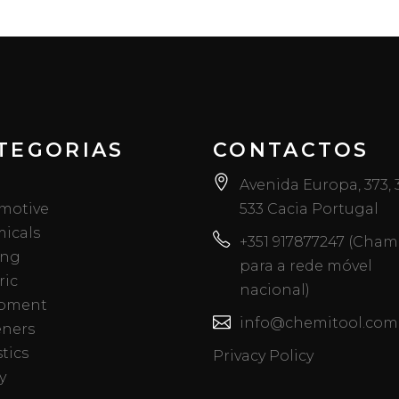
TEGORIAS
CONTACTOS
Avenida Europa, 373,
motive
533 Cacia Portugal
icals
+351 917877247 (Cha
ing
para a rede móvel
ric
nacional)
pment
info@chemitool.com
eners
tics
Privacy Policy
y