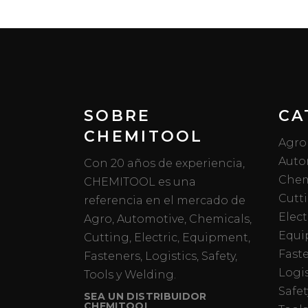
SOBRE
CA
CHEMITOOL
Agro
Auto
Con 20 años de experiencia,
Chem
CHEMITOOL es una
Cutt
referencia en el mercado de
Elect
Agro, Automotive, Chemicals,
Equi
Cutting, Electric, Equipment,
Fast
Fasteners, Logistics, Safety,
Logis
Tools y Welding.
Safet
SEA UN DISTRIBUIDOR
CHEMITOOL