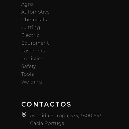
Agro
Automotive
Chemicals
Cutting
Electric
Equipment
Fasteners
Logistics
Safety
Tools
Welding
CONTACTOS
Avenida Europa, 373, 3800-533
Cacia Portugal