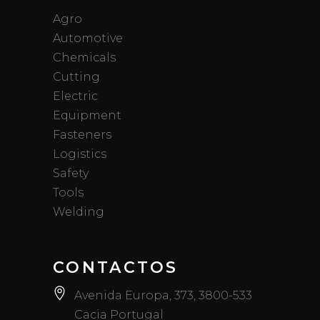
Agro
Automotive
Chemicals
Cutting
Electric
Equipment
Fasteners
Logistics
Safety
Tools
Welding
CONTACTOS
Avenida Europa, 373, 3800-533
Cacia Portugal