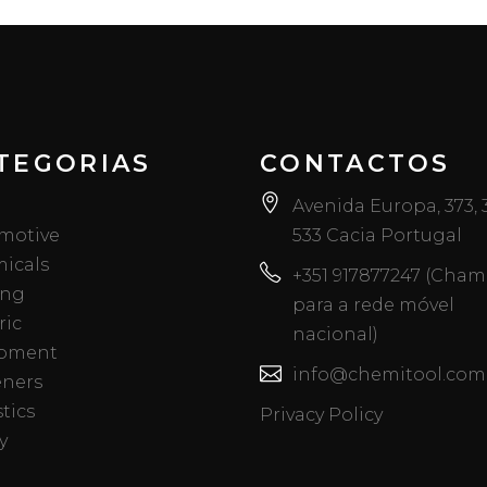
TEGORIAS
CONTACTOS
Avenida Europa, 373,
motive
533 Cacia Portugal
icals
+351 917877247 (Cha
ing
para a rede móvel
ric
nacional)
pment
info@chemitool.com
eners
tics
Privacy Policy
y