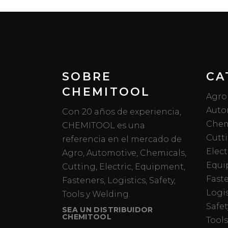
SOBRE
CA
CHEMITOOL
Agro
Auto
Con 20 años de experiencia,
Chem
CHEMITOOL es una
Cutt
referencia en el mercado de
Elect
Agro, Automotive, Chemicals,
Equi
Cutting, Electric, Equipment,
Fast
Fasteners, Logistics, Safety,
Logis
Tools y Welding.
Safet
SEA UN DISTRIBUIDOR
CHEMITOOL
Tools