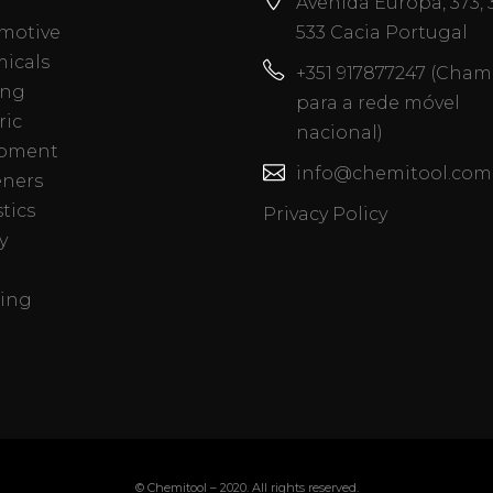
Avenida Europa, 373,
motive
533 Cacia Portugal
icals
+351 917877247 (Cha
ing
para a rede móvel
ric
nacional)
pment
info@chemitool.com
eners
tics
Privacy Policy
y
ing
© Chemitool – 2020. All rights reserved.