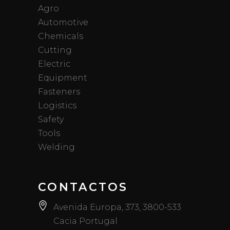
Agro
Automotive
Chemicals
Cutting
Electric
Equipment
Fasteners
Logistics
Safety
Tools
Welding
CONTACTOS
Avenida Europa, 373, 3800-533
Cacia Portugal