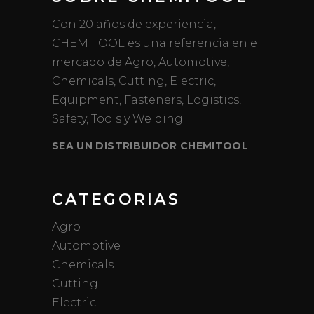
Con 20 años de experiencia,
CHEMITOOL es una referencia en el
mercado de Agro, Automotive,
Chemicals, Cutting, Electric,
Equipment, Fasteners, Logistics,
Safety, Tools y Welding.
SEA UN DISTRIBUIDOR CHEMITOOL
CATEGORIAS
Agro
Automotive
Chemicals
Cutting
Electric