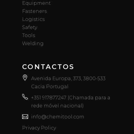
Equipment
Fasteners
Logistics
Safety
Tools
Welding
CONTACTOS
Avenida Europa, 373, 3800-533
Cacia Portugal
+351 917877247 (Chamada para a
rede móvel nacional)
info@chemitool.com
Privacy Policy