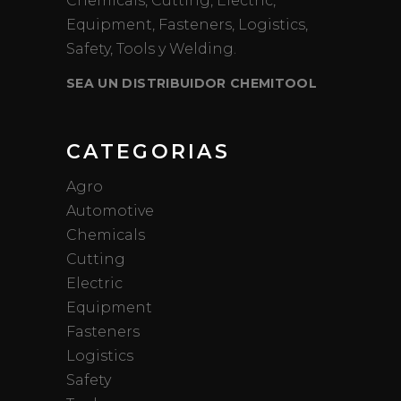
Chemicals, Cutting, Electric,
Equipment, Fasteners, Logistics,
Safety, Tools y Welding.
SEA UN DISTRIBUIDOR CHEMITOOL
CATEGORIAS
Agro
Automotive
Chemicals
Cutting
Electric
Equipment
Fasteners
Logistics
Safety