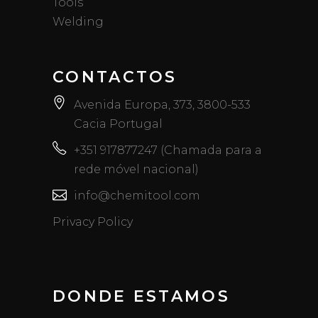
Tools
Welding
CONTACTOS
Avenida Europa, 373, 3800-533
Cacia Portugal
+351 917877247 (Chamada para a
rede móvel nacional)
info@chemitool.com
Privacy Policy
DONDE ESTAMOS