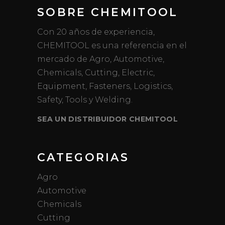
SOBRE CHEMITOOL
Con 20 años de experiencia,
CHEMITOOL es una referencia en el
mercado de Agro, Automotive,
Chemicals, Cutting, Electric,
Equipment, Fasteners, Logistics,
Safety, Tools y Welding.
SEA UN DISTRIBUIDOR CHEMITOOL
CATEGORIAS
Agro
Automotive
Chemicals
Cutting