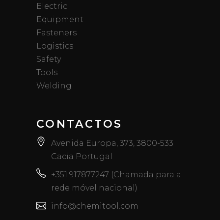
Electric
Equipment
Fasteners
Logistics
Safety
Tools
Welding
CONTACTOS
Avenida Europa, 373, 3800-533
Cacia Portugal
+351 917877247 (Chamada para a
rede móvel nacional)
info@chemitool.com