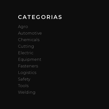
CATEGORIAS
Agro
Automotive
Chemicals
Cutting
Electric
Equipment
Fasteners
Logistics
Safety
Tools
Welding