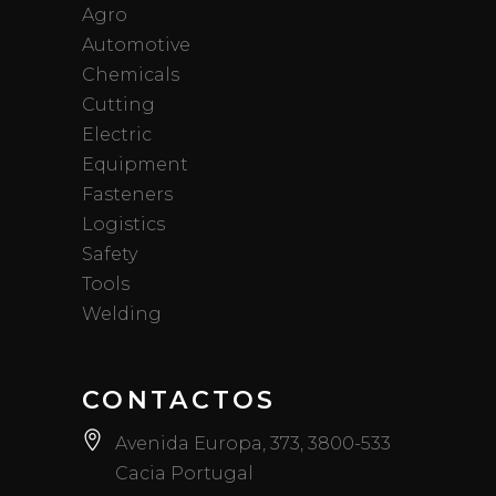
Agro
Automotive
Chemicals
Cutting
Electric
Equipment
Fasteners
Logistics
Safety
Tools
Welding
CONTACTOS
Avenida Europa, 373, 3800-533
Cacia Portugal