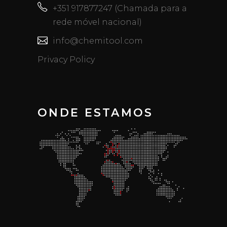
+351 917877247 (Chamada para a
rede móvel nacional)
info@chemitool.com
Privacy Policy
ONDE ESTAMOS