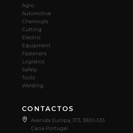
Agro
Automotive
Chemicals
Cutting
Electric
Equipment
Fasteners
Logistics
Safety
Tools
Welding
CONTACTOS
Avenida Europa, 373, 3800-533
Cacia Portugal